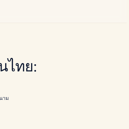
นไทย:
รนาม