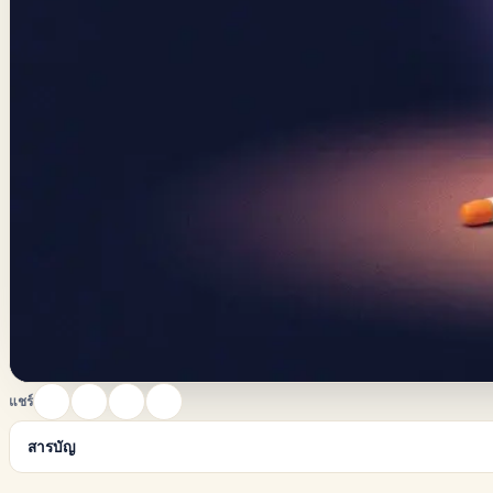
แชร์
สารบัญ