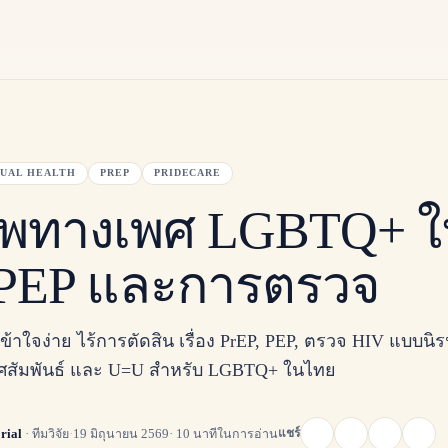
XUAL HEALTH
PREP
PRIDECARE
าพทางเพศ LGBTQ+ ใ
 PEP และการตรวจ
บเข้าใจง่าย ไร้การตัดสิน เรื่อง PrEP, PEP, ตรวจ HIV แบบนิ
ศสัมพันธ์ และ U=U สำหรับ LGBTQ+ ในไทย
แชร์
rial
·
ทีมวิจัย
·
19 มิถุนายน 2569
·
10
นาทีในการอ่าน