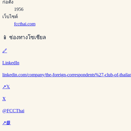
ก่อตั้ง
1956
เว็บไซต์
fccthai.com
📱
ช่องทางโซเชียล
🔗
LinkedIn
linkedin.com/company/the-foreign-correspondents%27-club-of-thaila
↗
𝕏
X
@FCCThai
↗
📘