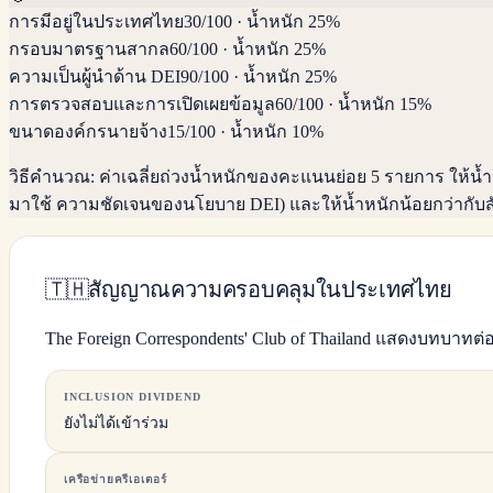
การมีอยู่ในประเทศไทย
30
/100
·
น้ำหนัก 25%
กรอบมาตรฐานสากล
60
/100
·
น้ำหนัก 25%
ความเป็นผู้นำด้าน DEI
90
/100
·
น้ำหนัก 25%
การตรวจสอบและการเปิดเผยข้อมูล
60
/100
·
น้ำหนัก 15%
ขนาดองค์กรนายจ้าง
15
/100
·
น้ำหนัก 10%
วิธีคำนวณ:
ค่าเฉลี่ยถ่วงน้ำหนักของคะแนนย่อย 5 รายการ ให
มาใช้ ความชัดเจนของนโยบาย DEI) และให้น้ำหนักน้อยกว่ากับส
🇹🇭
สัญญาณความครอบคลุมในประเทศไทย
The Foreign Correspondents' Club of Thailand แสดงบทบ
INCLUSION DIVIDEND
ยังไม่ได้เข้าร่วม
เครือข่ายครีเอเตอร์