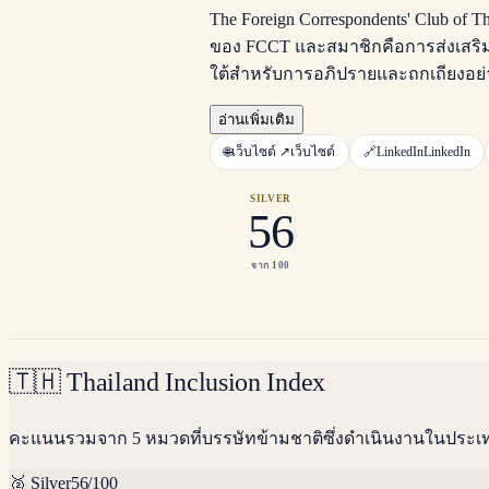
The Foreign Correspondents' Club of 
ของ FCCT และสมาชิกคือการส่งเสริมแ
ใต้สำหรับการอภิปรายและถกเถียงอย่าง
อ่านเพิ่มเติม
🌐
เว็บไซต์ ↗
เว็บไซต์
🔗
LinkedIn
LinkedIn
SILVER
56
จาก 100
🇹🇭
Thailand Inclusion Index
คะแนนรวมจาก 5 หมวดที่บรรษัทข้ามชาติซึ่งดำเนินงานในประ
🥈
Silver
56
/100