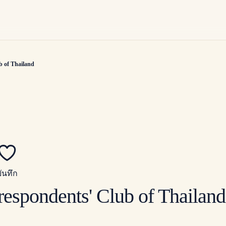
b of Thailand
บันทึก
espondents' Club of Thailand