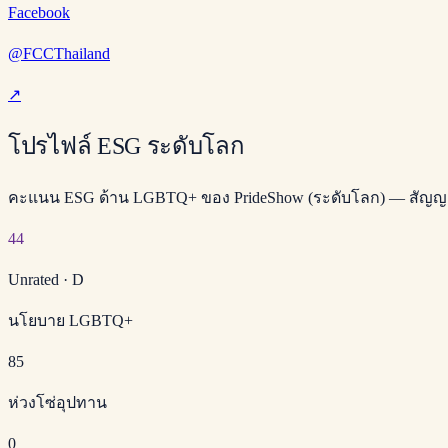
Facebook
@FCCThailand
↗
โปรไฟล์ ESG ระดับโลก
คะแนน ESG ด้าน LGBTQ+ ของ PrideShow (ระดับโลก) — สัญ
44
Unrated
·
D
นโยบาย LGBTQ+
85
ห่วงโซ่อุปทาน
0