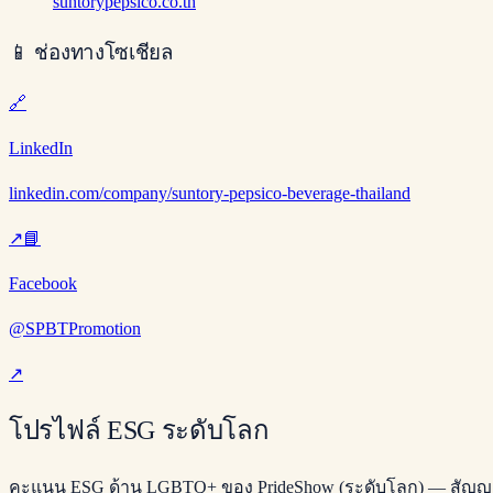
suntorypepsico.co.th
📱
ช่องทางโซเชียล
🔗
LinkedIn
linkedin.com/company/suntory-pepsico-beverage-thailand
↗
📘
Facebook
@SPBTPromotion
↗
โปรไฟล์ ESG ระดับโลก
คะแนน ESG ด้าน LGBTQ+ ของ PrideShow (ระดับโลก) — สัญ