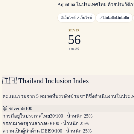
Aquafina ในประเทศไทย ด้วยประวัติ
🌐
เว็บไซต์ ↗
เว็บไซต์
🔗
LinkedIn
LinkedIn
SILVER
56
จาก 100
🇹🇭
Thailand Inclusion Index
คะแนนรวมจาก 5 หมวดที่บรรษัทข้ามชาติซึ่งดำเนินงานในประ
🥈
Silver
56
/100
การมีอยู่ในประเทศไทย
30
/100
·
น้ำหนัก 25%
กรอบมาตรฐานสากล
60
/100
·
น้ำหนัก 25%
ความเป็นผู้นำด้าน DEI
90
/100
·
น้ำหนัก 25%