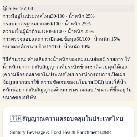
🥈
Silver
56
/100
การมีอยู่ในประเทศไทย
30
/100
·
น้ำหนัก 25%
กรอบมาตรฐานสากล
60
/100
·
น้ำหนัก 25%
ความเป็นผู้นำด้าน DEI
90
/100
·
น้ำหนัก 25%
การตรวจสอบและการเปิดเผยข้อมูล
60
/100
·
น้ำหนัก 15%
ขนาดองค์กรนายจ้าง
15
/100
·
น้ำหนัก 10%
วิธีคำนวณ:
ค่าเฉลี่ยถ่วงน้ำหนักของคะแนนย่อย 5 รายการ ให้
น้ำหนักมากกว่ากับสัญญาณที่บรรษัทข้ามชาติควบคุมได้เอง
(ความลึกของสาขาในประเทศไทย การนำกรอบการเปิดเผย
ข้อมูลสากลมาใช้ ความชัดเจนของนโยบาย DEI) และให้น้ำ
หนักน้อยกว่ากับสัญญาณด้านการตรวจสอบ / ขนาดที่ขึ้นอยู่กับ
ขนาดของบริษัท
🇹🇭
สัญญาณความครอบคลุมในประเทศไทย
Suntory Beverage & Food Health Enrichment แสดง