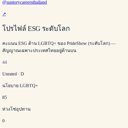
@suntorycareersthailand
↗
โปรไฟล์ ESG ระดับโลก
คะแนน ESG ด้าน LGBTQ+ ของ PrideShow (ระดับโลก) —
สัญญาณเฉพาะประเทศไทยอยู่ด้านบน
44
Unrated
·
D
นโยบาย LGBTQ+
85
ห่วงโซ่อุปทาน
0