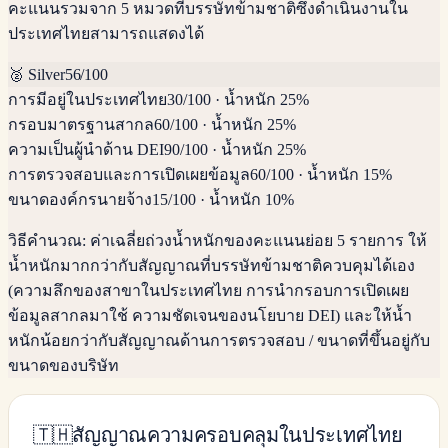
คะแนนรวมจาก 5 หมวดที่บรรษัทข้ามชาติซึ่งดำเนินงานใน
ประเทศไทยสามารถแสดงได้
🥈
Silver
56
/100
การมีอยู่ในประเทศไทย
30
/100
·
น้ำหนัก 25%
กรอบมาตรฐานสากล
60
/100
·
น้ำหนัก 25%
ความเป็นผู้นำด้าน DEI
90
/100
·
น้ำหนัก 25%
การตรวจสอบและการเปิดเผยข้อมูล
60
/100
·
น้ำหนัก 15%
ขนาดองค์กรนายจ้าง
15
/100
·
น้ำหนัก 10%
วิธีคำนวณ:
ค่าเฉลี่ยถ่วงน้ำหนักของคะแนนย่อย 5 รายการ ให้
น้ำหนักมากกว่ากับสัญญาณที่บรรษัทข้ามชาติควบคุมได้เอง
(ความลึกของสาขาในประเทศไทย การนำกรอบการเปิดเผย
ข้อมูลสากลมาใช้ ความชัดเจนของนโยบาย DEI) และให้น้ำ
หนักน้อยกว่ากับสัญญาณด้านการตรวจสอบ / ขนาดที่ขึ้นอยู่กับ
ขนาดของบริษัท
🇹🇭
สัญญาณความครอบคลุมในประเทศไทย