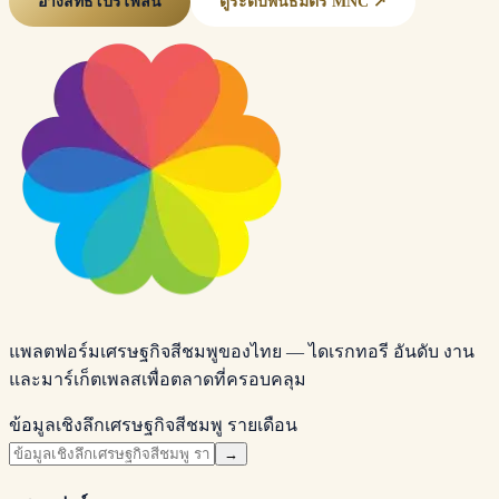
อ้างสิทธิ์โปรไฟล์นี้
ดูระดับพันธมิตร MNC ↗
แพลตฟอร์มเศรษฐกิจสีชมพูของไทย — ไดเรกทอรี อันดับ งาน
และมาร์เก็ตเพลสเพื่อตลาดที่ครอบคลุม
ข้อมูลเชิงลึกเศรษฐกิจสีชมพู รายเดือน
→