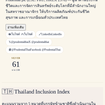
ชีวิตและการจัดการสินทรัพย์ระดับโลกที่มีสำนักงานใหญ่
ในสหราชอาณาจักร ให้บริการผลิตภัณฑ์ประกันชีวิต
สุขภาพ และการเกษียณทั่วประเทศไทย
อ่านเพิ่มเติม
🌐
เว็บไซต์ ↗
เว็บไซต์
🔗
LinkedIn
LinkedIn
𝕏
@prudentialthai
X
@prudentialthai
📘
@PrudentialThai
Facebook
@PrudentialThai
SILVER
61
จาก 100
🇹🇭
Thailand Inclusion Index
คะแนนรวมจาก 5 หมวดที่บรรษัทข้ามชาติซึ่งดำเนินงานใน