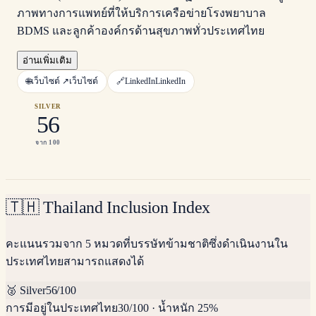
ภาพทางการแพทย์ที่ให้บริการเครือข่ายโรงพยาบาล
BDMS และลูกค้าองค์กรด้านสุขภาพทั่วประเทศไทย
อ่านเพิ่มเติม
🌐
เว็บไซต์ ↗
เว็บไซต์
🔗
LinkedIn
LinkedIn
SILVER
56
จาก 100
🇹🇭
Thailand Inclusion Index
คะแนนรวมจาก 5 หมวดที่บรรษัทข้ามชาติซึ่งดำเนินงานใน
ประเทศไทยสามารถแสดงได้
🥈
Silver
56
/100
การมีอยู่ในประเทศไทย
30
/100
·
น้ำหนัก 25%