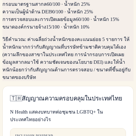
กรอบมาตรฐานสากล
60
/100
·
น้ำหนัก 25%
ความเป็นผู้นำด้าน DEI
90
/100
·
น้ำหนัก 25%
การตรวจสอบและการเปิดเผยข้อมูล
60
/100
·
น้ำหนัก 15%
ขนาดองค์กรนายจ้าง
15
/100
·
น้ำหนัก 10%
วิธีคำนวณ:
ค่าเฉลี่ยถ่วงน้ำหนักของคะแนนย่อย 5 รายการ ให้
น้ำหนักมากกว่ากับสัญญาณที่บรรษัทข้ามชาติควบคุมได้เอง
(ความลึกของสาขาในประเทศไทย การนำกรอบการเปิดเผย
ข้อมูลสากลมาใช้ ความชัดเจนของนโยบาย DEI) และให้น้ำ
หนักน้อยกว่ากับสัญญาณด้านการตรวจสอบ / ขนาดที่ขึ้นอยู่กับ
ขนาดของบริษัท
🇹🇭
สัญญาณความครอบคลุมในประเทศไทย
N Health แสดงบทบาทต่อชุมชน LGBTQ+ ใน
ประเทศไทยอย่างไร
INCLUSION DIVIDEND