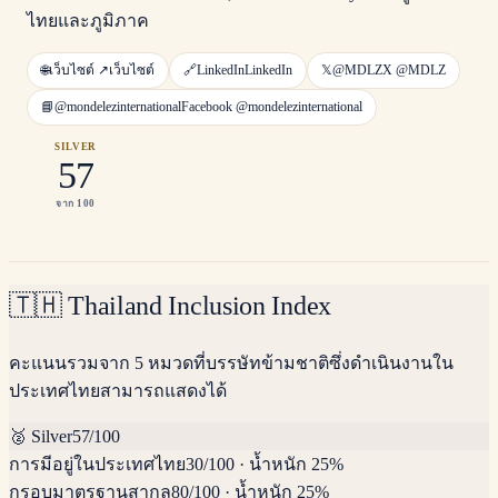
ไทยและภูมิภาค
🌐
เว็บไซต์ ↗
เว็บไซต์
🔗
LinkedIn
LinkedIn
𝕏
@MDLZ
X
@MDLZ
📘
@mondelezinternational
Facebook
@mondelezinternational
SILVER
57
จาก 100
🇹🇭
Thailand Inclusion Index
คะแนนรวมจาก 5 หมวดที่บรรษัทข้ามชาติซึ่งดำเนินงานใน
ประเทศไทยสามารถแสดงได้
🥈
Silver
57
/100
การมีอยู่ในประเทศไทย
30
/100
·
น้ำหนัก 25%
กรอบมาตรฐานสากล
80
/100
·
น้ำหนัก 25%