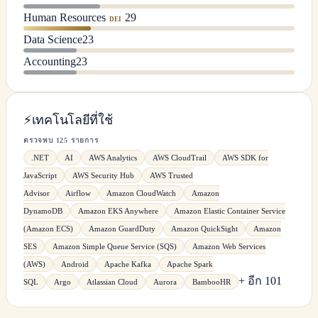
Human Resources
29
DEI
Data Science
23
Accounting
23
⚡
เทคโนโลยีที่ใช้
ตรวจพบ 125 รายการ
.NET
AI
AWS Analytics
AWS CloudTrail
AWS SDK for
JavaScript
AWS Security Hub
AWS Trusted
Advisor
Airflow
Amazon CloudWatch
Amazon
DynamoDB
Amazon EKS Anywhere
Amazon Elastic Container Service
(Amazon ECS)
Amazon GuardDuty
Amazon QuickSight
Amazon
SES
Amazon Simple Queue Service (SQS)
Amazon Web Services
(AWS)
Android
Apache Kafka
Apache Spark
+ อีก 101
SQL
Argo
Atlassian Cloud
Aurora
BambooHR