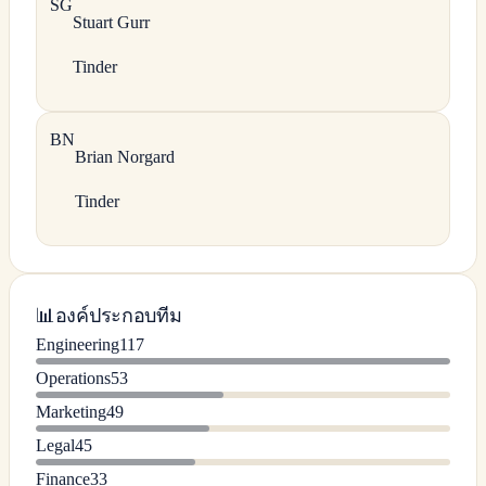
S
G
Stuart
Gurr
Tinder
B
N
Brian
Norgard
Tinder
📊
องค์ประกอบทีม
Engineering
117
Operations
53
Marketing
49
Legal
45
Finance
33