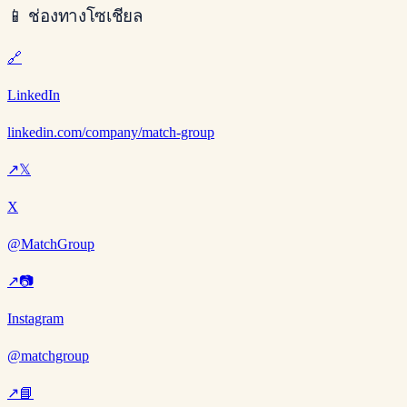
📱
ช่องทางโซเชียล
🔗
LinkedIn
linkedin.com/company/match-group
↗
𝕏
X
@MatchGroup
↗
📷
Instagram
@matchgroup
↗
📘