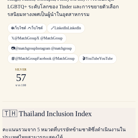
LGBTQ+ ระดับโลกของ Tinder และการขยายตัวเลือก
รสนิยมทางเพศเป็นผู้นำในอุตสาหกรรม
🌐
เว็บไซต์ ↗
เว็บไซต์
🔗
LinkedIn
LinkedIn
𝕏
@MatchGroup
X
@MatchGroup
📷
@matchgroup
Instagram
@matchgroup
📘
@MatchGroup
Facebook
@MatchGroup
🎬
YouTube
YouTube
SILVER
57
จาก 100
🇹🇭
Thailand Inclusion Index
คะแนนรวมจาก 5 หมวดที่บรรษัทข้ามชาติซึ่งดำเนินงานใน
ประเทศไทยสามารถแสดงได้