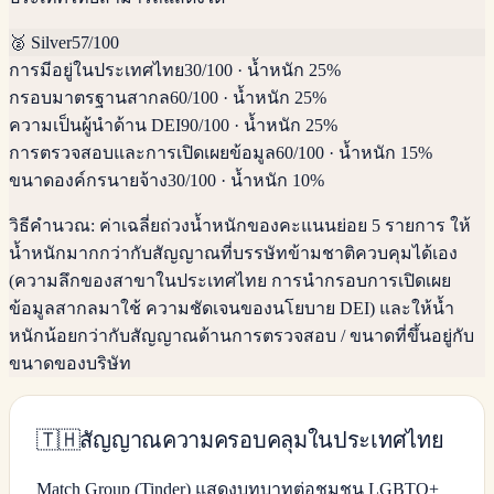
🥈
Silver
57
/100
การมีอยู่ในประเทศไทย
30
/100
·
น้ำหนัก 25%
กรอบมาตรฐานสากล
60
/100
·
น้ำหนัก 25%
ความเป็นผู้นำด้าน DEI
90
/100
·
น้ำหนัก 25%
การตรวจสอบและการเปิดเผยข้อมูล
60
/100
·
น้ำหนัก 15%
ขนาดองค์กรนายจ้าง
30
/100
·
น้ำหนัก 10%
วิธีคำนวณ:
ค่าเฉลี่ยถ่วงน้ำหนักของคะแนนย่อย 5 รายการ ให้
น้ำหนักมากกว่ากับสัญญาณที่บรรษัทข้ามชาติควบคุมได้เอง
(ความลึกของสาขาในประเทศไทย การนำกรอบการเปิดเผย
ข้อมูลสากลมาใช้ ความชัดเจนของนโยบาย DEI) และให้น้ำ
หนักน้อยกว่ากับสัญญาณด้านการตรวจสอบ / ขนาดที่ขึ้นอยู่กับ
ขนาดของบริษัท
🇹🇭
สัญญาณความครอบคลุมในประเทศไทย
Match Group (Tinder) แสดงบทบาทต่อชุมชน LGBTQ+