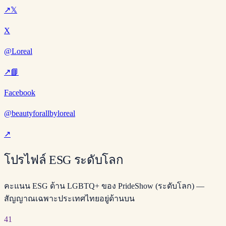
↗
𝕏
X
@Loreal
↗
📘
Facebook
@beautyforallbyloreal
↗
โปรไฟล์ ESG ระดับโลก
คะแนน ESG ด้าน LGBTQ+ ของ PrideShow (ระดับโลก) —
สัญญาณเฉพาะประเทศไทยอยู่ด้านบน
41