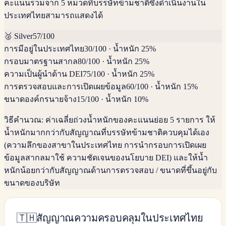
คะแนนรวมจาก 5 หมวดที่บรรษัทข้ามชาติซึ่งดำเนินงานใน
ประเทศไทยสามารถแสดงได้
🥈
Silver
57
/100
การมีอยู่ในประเทศไทย
30
/100
·
น้ำหนัก 25%
กรอบมาตรฐานสากล
80
/100
·
น้ำหนัก 25%
ความเป็นผู้นำด้าน DEI
75
/100
·
น้ำหนัก 25%
การตรวจสอบและการเปิดเผยข้อมูล
60
/100
·
น้ำหนัก 15%
ขนาดองค์กรนายจ้าง
15
/100
·
น้ำหนัก 10%
วิธีคำนวณ:
ค่าเฉลี่ยถ่วงน้ำหนักของคะแนนย่อย 5 รายการ ให้
น้ำหนักมากกว่ากับสัญญาณที่บรรษัทข้ามชาติควบคุมได้เอง
(ความลึกของสาขาในประเทศไทย การนำกรอบการเปิดเผย
ข้อมูลสากลมาใช้ ความชัดเจนของนโยบาย DEI) และให้น้ำ
หนักน้อยกว่ากับสัญญาณด้านการตรวจสอบ / ขนาดที่ขึ้นอยู่กับ
ขนาดของบริษัท
🇹🇭
สัญญาณความครอบคลุมในประเทศไทย