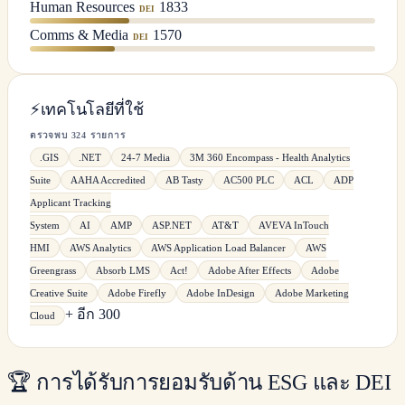
Human Resources
1833
DEI
Comms & Media
1570
DEI
⚡
เทคโนโลยีที่ใช้
ตรวจพบ 324 รายการ
.GIS
.NET
24-7 Media
3M 360 Encompass - Health Analytics
Suite
AAHA Accredited
AB Tasty
AC500 PLC
ACL
ADP
Applicant Tracking
System
AI
AMP
ASP.NET
AT&T
AVEVA InTouch
HMI
AWS Analytics
AWS Application Load Balancer
AWS
Greengrass
Absorb LMS
Act!
Adobe After Effects
Adobe
Creative Suite
Adobe Firefly
Adobe InDesign
Adobe Marketing
+ อีก 300
Cloud
🏆
การได้รับการยอมรับด้าน ESG และ DEI