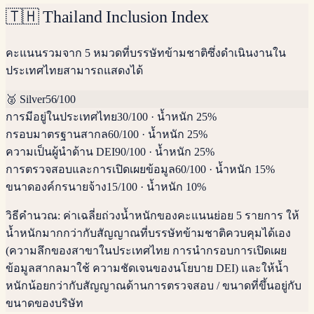
🇹🇭
Thailand Inclusion Index
คะแนนรวมจาก 5 หมวดที่บรรษัทข้ามชาติซึ่งดำเนินงานใน
ประเทศไทยสามารถแสดงได้
🥈
Silver
56
/100
การมีอยู่ในประเทศไทย
30
/100
·
น้ำหนัก 25%
กรอบมาตรฐานสากล
60
/100
·
น้ำหนัก 25%
ความเป็นผู้นำด้าน DEI
90
/100
·
น้ำหนัก 25%
การตรวจสอบและการเปิดเผยข้อมูล
60
/100
·
น้ำหนัก 15%
ขนาดองค์กรนายจ้าง
15
/100
·
น้ำหนัก 10%
วิธีคำนวณ:
ค่าเฉลี่ยถ่วงน้ำหนักของคะแนนย่อย 5 รายการ ให้
น้ำหนักมากกว่ากับสัญญาณที่บรรษัทข้ามชาติควบคุมได้เอง
(ความลึกของสาขาในประเทศไทย การนำกรอบการเปิดเผย
ข้อมูลสากลมาใช้ ความชัดเจนของนโยบาย DEI) และให้น้ำ
หนักน้อยกว่ากับสัญญาณด้านการตรวจสอบ / ขนาดที่ขึ้นอยู่กับ
ขนาดของบริษัท