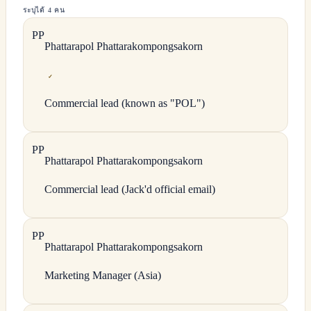
ระบุได้ 4 คน
P
P
Phattarapol
Phattarakompongsakorn
✓
Commercial lead (known as "POL")
P
P
Phattarapol
Phattarakompongsakorn
Commercial lead (Jack'd official email)
P
P
Phattarapol
Phattarakompongsakorn
Marketing Manager (Asia)