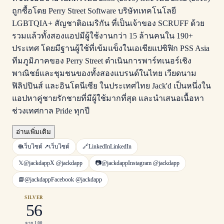
ถูกซื้อโดย Perry Street Software บริษัทเทคโนโลยี
LGBTQIA+ สัญชาติอเมริกัน ที่เป็นเจ้าของ SCRUFF ด้วย
รวมแล้วทั้งสองแอปมีผู้ใช้งานกว่า 15 ล้านคนใน 190+
ประเทศ โดยมีฐานผู้ใช้ที่เข้มแข็งในเอเชียแปซิฟิก PSS Asia
ทีมภูมิภาคของ Perry Street ดำเนินการพาร์ทเนอร์เชิง
พาณิชย์และชุมชนของทั้งสองแบรนด์ในไทย เวียดนาม
ฟิลิปปินส์ และอินโดนีเซีย ในประเทศไทย Jack'd เป็นหนึ่งใน
แอปหาคู่ชายรักชายที่มีผู้ใช้มากที่สุด และนำเสนอเนื้อหา
ช่วงเทศกาล Pride ทุกปี
อ่านเพิ่มเติม
🌐
เว็บไซต์ ↗
เว็บไซต์
🔗
LinkedIn
LinkedIn
𝕏
@jackdapp
X
@jackdapp
📷
@jackdapp
Instagram
@jackdapp
📘
@jackdapp
Facebook
@jackdapp
SILVER
56
จาก 100