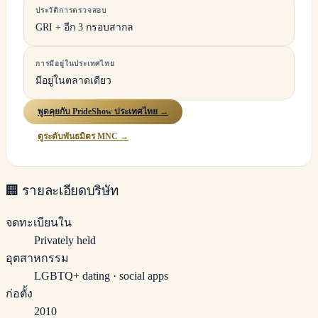
ประวัติการตรวจสอบ
GRI + อีก 3 กรอบสากล
การมีอยู่ในประเทศไทย
มีอยู่ในตลาดเดียว
พูดคุยกับ PrideShow ประเทศไทย →
ดูระดับพันธมิตร MNC →
🏢
รายละเอียดบริษัท
จดทะเบียนใน
Privately held
อุตสาหกรรม
LGBTQ+ dating · social apps
ก่อตั้ง
2010