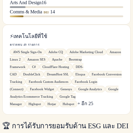
Arts And Design
16
Comms & Media
14
DEI
⚡
เทคโนโลยีที่ใช้
ตรวจพบ 49 รายการ
AWS Single Sign-On
Adobe CQ
Adobe Marketing Cloud
Amazon
Linux 2
Amazon SES
Apache
Bootstrap
Framework
C#
CloudFlare Hosting
DDS-
CAD
DoubleClick
DreamHost SSL
Eloqua
Facebook Conversion
Tracking
Facebook Custom Audiences
Facebook Login
(Connect)
Facebook Widget
Genesys
Google Analytics
Google
Analytics Ecommerce Tracking
Google Tag
+ อีก 25
Manager
Highspot
Hotjar
Hubspot
🏆
การได้รับการยอมรับด้าน ESG และ DEI