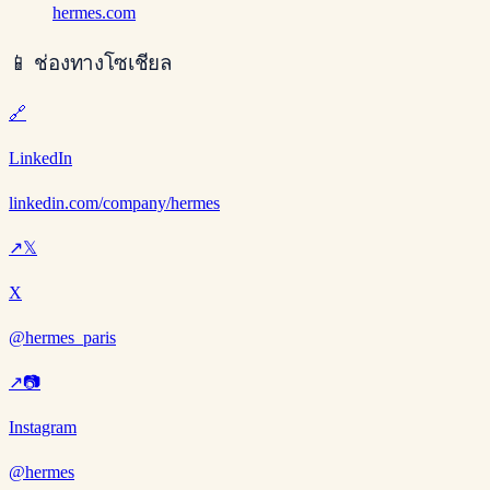
hermes.com
📱
ช่องทางโซเชียล
🔗
LinkedIn
linkedin.com/company/hermes
↗
𝕏
X
@hermes_paris
↗
📷
Instagram
@hermes