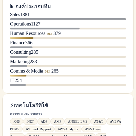
📊
องค์ประกอบทีม
Sales
1881
Operations
1127
Human Resources
379
DEI
Finance
366
Consulting
285
Marketing
283
Comms & Media
265
DEI
IT
254
⚡
เทคโนโลยีที่ใช้
ตรวจพบ 295 รายการ
.GIS
.NET
ADP
AMP
ANGEL LMS
AT&T
AVEVA
PDMS
AVImark Rapport
AWS Analytics
AWS Direct