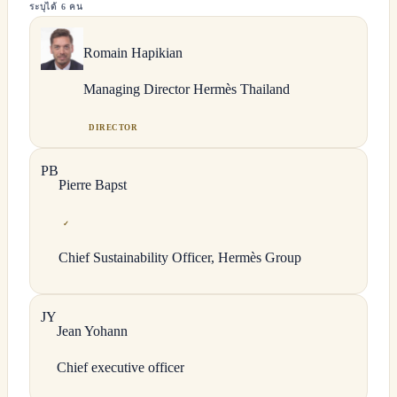
ระบุได้ 6 คน
Romain
Hapikian
Managing Director Hermès Thailand
DIRECTOR
P
B
Pierre
Bapst
✓
Chief Sustainability Officer, Hermès Group
J
Y
Jean
Yohann
Chief executive officer