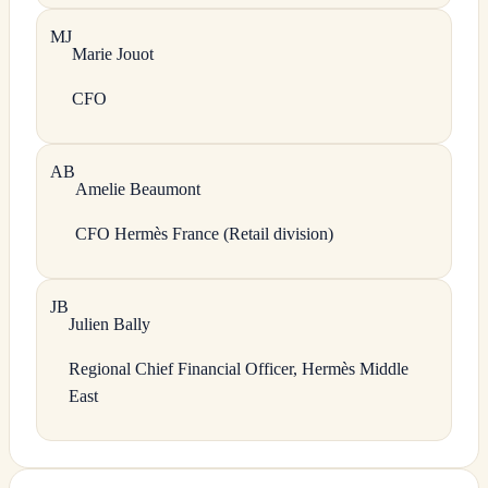
M
J
Marie
Jouot
CFO
A
B
Amelie
Beaumont
CFO Hermès France (Retail division)
J
B
Julien
Bally
Regional Chief Financial Officer, Hermès Middle
East