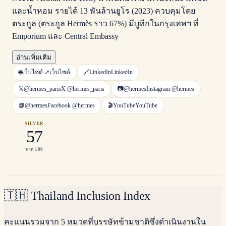
และน้ำหอม รายได้ 13 พันล้านยูโร (2023) ควบคุมโดย
ตระกูล (ตระกูล Hermès ราว 67%) มีบูทีกในกรุงเทพฯ ที่
Emporium และ Central Embassy
อ่านเพิ่มเติม
🌐
เว็บไซต์ ↗
เว็บไซต์
🔗
LinkedIn
LinkedIn
𝕏
@hermes_paris
X
@hermes_paris
📷
@hermes
Instagram
@hermes
📘
@hermes
Facebook
@hermes
🎬
YouTube
YouTube
SILVER
57
จาก 100
🇹🇭
Thailand Inclusion Index
คะแนนรวมจาก 5 หมวดที่บรรษัทข้ามชาติซึ่งดำเนินงานใน