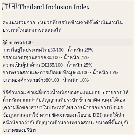
🇹🇭
Thailand Inclusion Index
คะแนนรวมจาก 5 หมวดที่บรรษัทข้ามชาติซึ่งดำเนินงานใน
ประเทศไทยสามารถแสดงได้
🥈
Silver
61
/100
การมีอยู่ในประเทศไทย
30
/100
·
น้ำหนัก 25%
กรอบมาตรฐานสากล
80
/100
·
น้ำหนัก 25%
ความเป็นผู้นำด้าน DEI
65
/100
·
น้ำหนัก 25%
การตรวจสอบและการเปิดเผยข้อมูล
60
/100
·
น้ำหนัก 15%
ขนาดองค์กรนายจ้าง
80
/100
·
น้ำหนัก 10%
วิธีคำนวณ:
ค่าเฉลี่ยถ่วงน้ำหนักของคะแนนย่อย 5 รายการ ให้
น้ำหนักมากกว่ากับสัญญาณที่บรรษัทข้ามชาติควบคุมได้เอง
(ความลึกของสาขาในประเทศไทย การนำกรอบการเปิดเผย
ข้อมูลสากลมาใช้ ความชัดเจนของนโยบาย DEI) และให้น้ำ
หนักน้อยกว่ากับสัญญาณด้านการตรวจสอบ / ขนาดที่ขึ้นอยู่กับ
ขนาดของบริษัท