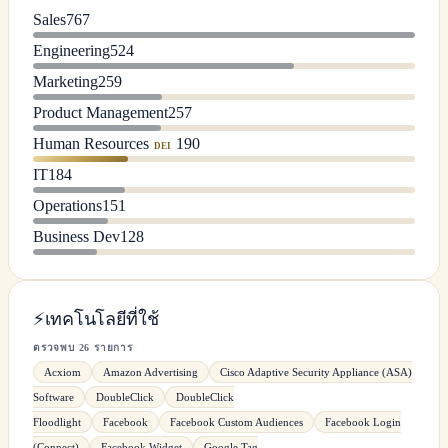
Sales
767
Engineering
524
Marketing
259
Product Management
257
Human Resources
190
DEI
IT
184
Operations
151
Business Dev
128
⚡
เทคโนโลยีที่ใช้
ตรวจพบ 26 รายการ
Acxiom
Amazon Advertising
Cisco Adaptive Security Appliance (ASA)
Software
DoubleClick
DoubleClick
Floodlight
Facebook
Facebook Custom Audiences
Facebook Login
(Connect)
Facebook Widget
Google Tag