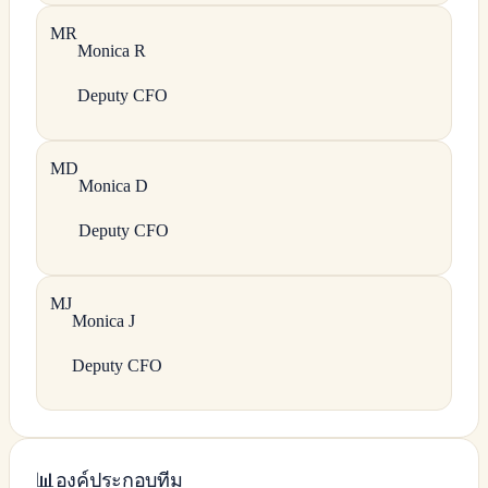
M
R
Monica
R
Deputy CFO
M
D
Monica
D
Deputy CFO
M
J
Monica
J
Deputy CFO
📊
องค์ประกอบทีม