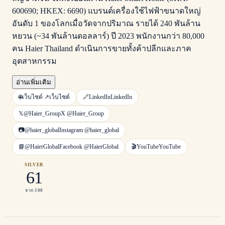
600690; HKEX: 6690) แบรนด์เครื่องใช้ไฟฟ้าขนาดใหญ่
อันดับ 1 ของโลกเมื่อวัดจากปริมาณ รายได้ 240 พันล้าน
หยวน (~34 พันล้านดอลลาร์) ปี 2023 พนักงานกว่า 80,000
คน Haier Thailand ดำเนินการขายทั้งค้าปลีกและภาค
อุตสาหกรรม
อ่านเพิ่มเติม
🌐
เว็บไซต์ ↗
เว็บไซต์
🔗
LinkedIn
LinkedIn
𝕏
@Haier_Group
X
@Haier_Group
📷
@haier_global
Instagram
@haier_global
📘
@HaierGlobal
Facebook
@HaierGlobal
🎬
YouTube
YouTube
SILVER
61
จาก 100