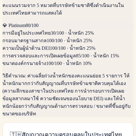
คะแนนรวมจาก 5 หมวดที่บรรษัทข้ามชาติซึ่งดำเนินงานใน
ประเทศไทยสามารถแสดงได้
💎
Platinum
80
/100
การมีอยู่ในประเทศไทย
30
/100
·
น้ำหนัก 25%
กรอบมาตรฐานสากล
100
/100
·
น้ำหนัก 25%
ความเป็นผู้นำด้าน DEI
100
/100
·
น้ำหนัก 25%
การตรวจสอบและการเปิดเผยข้อมูล
85
/100
·
น้ำหนัก 15%
ขนาดองค์กรนายจ้าง
100
/100
·
น้ำหนัก 10%
วิธีคำนวณ:
ค่าเฉลี่ยถ่วงน้ำหนักของคะแนนย่อย 5 รายการ ให้
น้ำหนักมากกว่ากับสัญญาณที่บรรษัทข้ามชาติควบคุมได้เอง
(ความลึกของสาขาในประเทศไทย การนำกรอบการเปิดเผย
ข้อมูลสากลมาใช้ ความชัดเจนของนโยบาย DEI) และให้น้ำ
หนักน้อยกว่ากับสัญญาณด้านการตรวจสอบ / ขนาดที่ขึ้นอยู่กับ
ขนาดของบริษัท
🇹🇭
สัญญาณความครอบคลุมในประเทศไทย