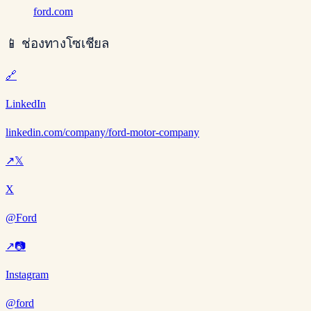
ford.com
📱
ช่องทางโซเชียล
🔗
LinkedIn
linkedin.com/company/ford-motor-company
↗
𝕏
X
@Ford
↗
📷
Instagram
@ford