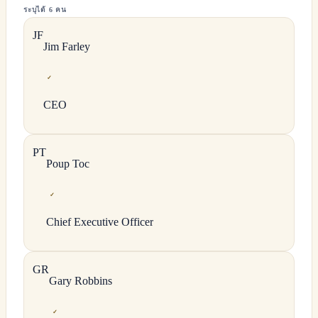
ระบุได้ 6 คน
J
F
Jim
Farley
✓
CEO
P
T
Poup
Toc
✓
Chief Executive Officer
G
R
Gary
Robbins
✓