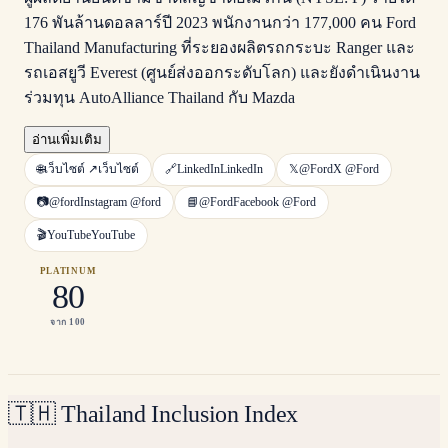
176 พันล้านดอลลาร์ปี 2023 พนักงานกว่า 177,000 คน Ford
Thailand Manufacturing ที่ระยองผลิตรถกระบะ Ranger และ
รถเอสยูวี Everest (ศูนย์ส่งออกระดับโลก) และยังดำเนินงาน
ร่วมทุน AutoAlliance Thailand กับ Mazda
อ่านเพิ่มเติม
🌐
เว็บไซต์ ↗
เว็บไซต์
🔗
LinkedIn
LinkedIn
𝕏
@Ford
X
@Ford
📷
@ford
Instagram
@ford
📘
@Ford
Facebook
@Ford
🎬
YouTube
YouTube
PLATINUM
80
จาก 100
🇹🇭
Thailand Inclusion Index