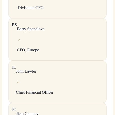
Divisional CFO
B
S
Barry
Spendlove
✓
CFO, Europe
J
L
John
Lawler
✓
Chief Financial Officer
J
C
Jiem
Cranney