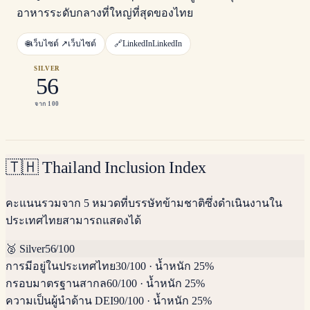
อาหารระดับกลางที่ใหญ่ที่สุดของไทย
🌐
เว็บไซต์ ↗
เว็บไซต์
🔗
LinkedIn
LinkedIn
SILVER
56
จาก 100
🇹🇭
Thailand Inclusion Index
คะแนนรวมจาก 5 หมวดที่บรรษัทข้ามชาติซึ่งดำเนินงานใน
ประเทศไทยสามารถแสดงได้
🥈
Silver
56
/100
การมีอยู่ในประเทศไทย
30
/100
·
น้ำหนัก 25%
กรอบมาตรฐานสากล
60
/100
·
น้ำหนัก 25%
ความเป็นผู้นำด้าน DEI
90
/100
·
น้ำหนัก 25%