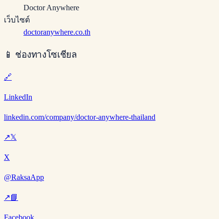
Doctor Anywhere
เว็บไซต์
doctoranywhere.co.th
📱
ช่องทางโซเชียล
🔗
LinkedIn
linkedin.com/company/doctor-anywhere-thailand
↗
𝕏
X
@RaksaApp
↗
📘
Facebook