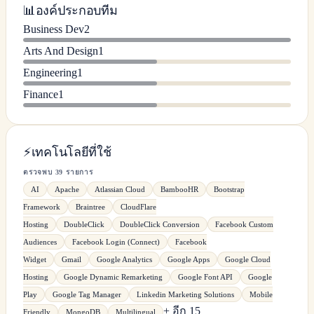
📊
องค์ประกอบทีม
Business Dev
2
Arts And Design
1
Engineering
1
Finance
1
⚡
เทคโนโลยีที่ใช้
ตรวจพบ 39 รายการ
AI
Apache
Atlassian Cloud
BambooHR
Bootstrap
Framework
Braintree
CloudFlare
Hosting
DoubleClick
DoubleClick Conversion
Facebook Custom
Audiences
Facebook Login (Connect)
Facebook
Widget
Gmail
Google Analytics
Google Apps
Google Cloud
Hosting
Google Dynamic Remarketing
Google Font API
Google
Play
Google Tag Manager
Linkedin Marketing Solutions
Mobile
+ อีก 15
Friendly
MongoDB
Multilingual