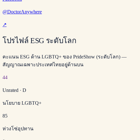
@DoctorAnywhere
↗
โปรไฟล์ ESG ระดับโลก
คะแนน ESG ด้าน LGBTQ+ ของ PrideShow (ระดับโลก) —
สัญญาณเฉพาะประเทศไทยอยู่ด้านบน
44
Unrated
·
D
นโยบาย LGBTQ+
85
ห่วงโซ่อุปทาน