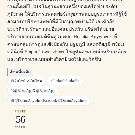
งานตั้งแต่ปี 2018 ในฐานะส่วนหนึ่งของเครือข่ายระดับ
ภูมิภาค ให้บริการแพลตฟอร์มสุขภาพแบบบูรณาการที่ผู้ใช้
สามารถปรึกษาแพทย์ที่มีใบอนุญาตผ่านวิดีโอ เข้าถึง
ประวัติการรักษา และยื่นเคลมประกัน บริษัทได้ขยาย
บริการจากเทเลเมดิซีนสู่โมเดล "Hospital Anywhere" ที่
ครอบคลุมการดูแลเชิงป้องกัน ปฐมภูมิ และตติยภูมิ พร้อม
คลินิกที่ Empire Tower สาทร โซลูชันสุขภาพสำหรับองค์กร
และบริการเวลเนสอย่างวิตามินดริปและวัคซีน
อ่านเพิ่มเติม
🌐
เว็บไซต์ ↗
เว็บไซต์
🔗
LinkedIn
LinkedIn
𝕏
@RaksaApp
X
@RaksaApp
📘
@DoctorAnywhere
Facebook
@DoctorAnywhere
SILVER
56
จาก 100