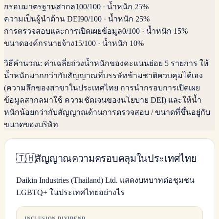
กรอบมาตรฐานสากล
100
/100
·
น้ำหนัก 25%
ความเป็นผู้นำด้าน DEI
90
/100
·
น้ำหนัก 25%
การตรวจสอบและการเปิดเผยข้อมูล
0
/100
·
น้ำหนัก 15%
ขนาดองค์กรนายจ้าง
15
/100
·
น้ำหนัก 10%
วิธีคำนวณ:
ค่าเฉลี่ยถ่วงน้ำหนักของคะแนนย่อย 5 รายการ ให้
น้ำหนักมากกว่ากับสัญญาณที่บรรษัทข้ามชาติควบคุมได้เอง
(ความลึกของสาขาในประเทศไทย การนำกรอบการเปิดเผย
ข้อมูลสากลมาใช้ ความชัดเจนของนโยบาย DEI) และให้น้ำ
หนักน้อยกว่ากับสัญญาณด้านการตรวจสอบ / ขนาดที่ขึ้นอยู่กับ
ขนาดของบริษัท
🇹🇭
สัญญาณความครอบคลุมในประเทศไทย
Daikin Industries (Thailand) Ltd. แสดงบทบาทต่อชุมชน
LGBTQ+ ในประเทศไทยอย่างไร
INCLUSION DIVIDEND