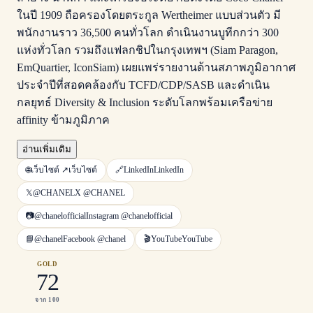
ในปี 1909 ถือครองโดยตระกูล Wertheimer แบบส่วนตัว มี
พนักงานราว 36,500 คนทั่วโลก ดำเนินงานบูทีกกว่า 300
แห่งทั่วโลก รวมถึงแฟลกชิปในกรุงเทพฯ (Siam Paragon,
EmQuartier, IconSiam) เผยแพร่รายงานด้านสภาพภูมิอากาศ
ประจำปีที่สอดคล้องกับ TCFD/CDP/SASB และดำเนิน
กลยุทธ์ Diversity & Inclusion ระดับโลกพร้อมเครือข่าย
affinity ข้ามภูมิภาค
อ่านเพิ่มเติม
🌐
เว็บไซต์ ↗
เว็บไซต์
🔗
LinkedIn
LinkedIn
𝕏
@CHANEL
X
@CHANEL
📷
@chanelofficial
Instagram
@chanelofficial
📘
@chanel
Facebook
@chanel
🎬
YouTube
YouTube
GOLD
72
จาก 100