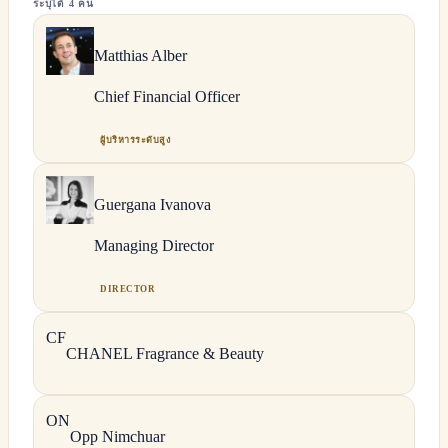
ระบุได้ 4 คน
Matthias
Alber
Chief Financial Officer
ผู้บริหารระดับสูง
Guergana
Ivanova
Managing Director
DIRECTOR
C
F
CHANEL
Fragrance & Beauty
O
N
Opp
Nimchuar