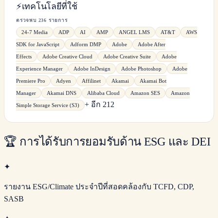
⚡
เทคโนโลยีที่ใช้
ตรวจพบ 236 รายการ
24-7 Media
ADP
AI
AMP
ANGEL LMS
AT&T
AWS
SDK for JavaScript
Adform DMP
Adobe
Adobe After
Effects
Adobe Creative Cloud
Adobe Creative Suite
Adobe
Experience Manager
Adobe InDesign
Adobe Photoshop
Adobe
Premiere Pro
Adyen
Affilinet
Akamai
Akamai Bot
Manager
Akamai DNS
Alibaba Cloud
Amazon SES
Amazon
+ อีก 212
Simple Storage Service (S3)
🏆
การได้รับการยอมรับด้าน ESG และ DEI
✦
รายงาน ESG/Climate ประจำปีที่สอดคล้องกับ TCFD, CDP,
SASB