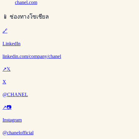
chanel.com
📱
ช่องทางโซเชียล
🔗
LinkedIn
linkedin.com/company/chanel
↗
𝕏
X
@CHANEL
↗
📷
Instagram
@chanelofficial