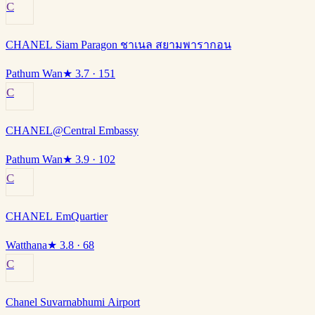
C
CHANEL Siam Paragon ชาเนล สยามพารากอน
Pathum Wan
★
3.7
· 151
C
CHANEL@Central Embassy
Pathum Wan
★
3.9
· 102
C
CHANEL EmQuartier
Watthana
★
3.8
· 68
C
Chanel Suvarnabhumi Airport