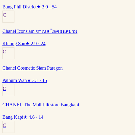
Bang Phli District
★
3.9
· 54
C
Chanel Iconsiam ชาเนล ไอคอนสยาม
Khlong San
★
2.9
· 24
C
Chanel Cosmetic Siam Paragon
Pathum Wan
★
3.1
· 15
C
CHANEL The Mall Lifestore Bangkapi
Bang Kapi
★
4.6
· 14
C