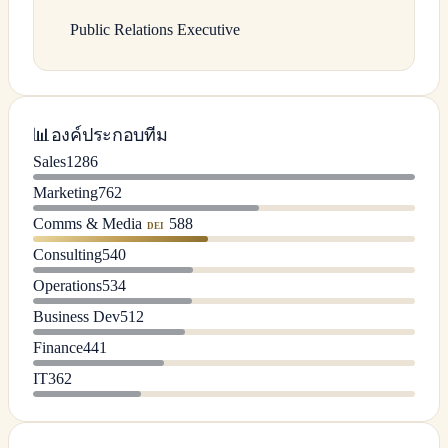
Public Relations Executive
📊
องค์ประกอบทีม
Sales
1286
Marketing
762
Comms & Media
588
DEI
Consulting
540
Operations
534
Business Dev
512
Finance
441
IT
362