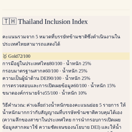
🇹🇭
Thailand Inclusion Index
คะแนนรวมจาก 5 หมวดที่บรรษัทข้ามชาติซึ่งดำเนินงานใน
ประเทศไทยสามารถแสดงได้
🥇
Gold
72
/100
การมีอยู่ในประเทศไทย
80
/100
·
น้ำหนัก 25%
กรอบมาตรฐานสากล
60
/100
·
น้ำหนัก 25%
ความเป็นผู้นำด้าน DEI
90
/100
·
น้ำหนัก 25%
การตรวจสอบและการเปิดเผยข้อมูล
60
/100
·
น้ำหนัก 15%
ขนาดองค์กรนายจ้าง
55
/100
·
น้ำหนัก 10%
วิธีคำนวณ:
ค่าเฉลี่ยถ่วงน้ำหนักของคะแนนย่อย 5 รายการ ให้
น้ำหนักมากกว่ากับสัญญาณที่บรรษัทข้ามชาติควบคุมได้เอง
(ความลึกของสาขาในประเทศไทย การนำกรอบการเปิดเผย
ข้อมูลสากลมาใช้ ความชัดเจนของนโยบาย DEI) และให้น้ำ