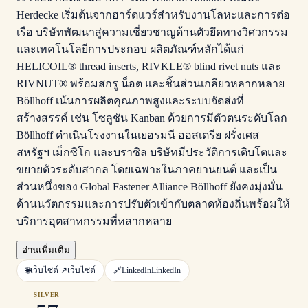
Herdecke เริ่มต้นจากฮาร์ดแวร์สำหรับงานโลหะและการต่อ
เรือ บริษัทพัฒนาสู่ความเชี่ยวชาญด้านตัวยึดทางวิศวกรรม
และเทคโนโลยีการประกอบ ผลิตภัณฑ์หลักได้แก่
HELICOIL® thread inserts, RIVKLE® blind rivet nuts และ
RIVNUT® พร้อมสกรู น็อต และชิ้นส่วนเกลียวหลากหลาย
Böllhoff เน้นการผลิตคุณภาพสูงและระบบจัดส่งที่
สร้างสรรค์ เช่น โซลูชัน Kanban ด้วยการมีตัวตนระดับโลก
Böllhoff ดำเนินโรงงานในเยอรมนี ออสเตรีย ฝรั่งเศส
สหรัฐฯ เม็กซิโก และบราซิล บริษัทมีประวัติการเติบโตและ
ขยายตัวระดับสากล โดยเฉพาะในภาคยานยนต์ และเป็น
ส่วนหนึ่งของ Global Fastener Alliance Böllhoff ยังคงมุ่งมั่น
ด้านนวัตกรรมและการปรับตัวเข้ากับตลาดท้องถิ่นพร้อมให้
บริการอุตสาหกรรมที่หลากหลาย
อ่านเพิ่มเติม
🌐
เว็บไซต์ ↗
เว็บไซต์
🔗
LinkedIn
LinkedIn
SILVER