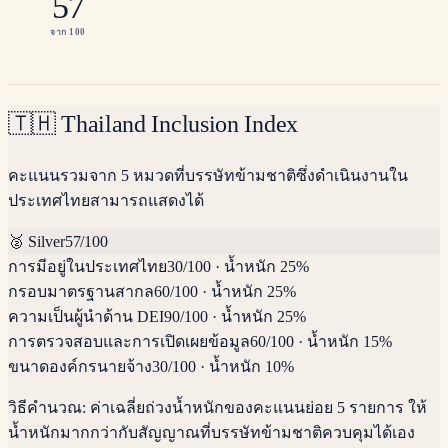
57
จาก 100
🇹🇭
Thailand Inclusion Index
คะแนนรวมจาก 5 หมวดที่บรรษัทข้ามชาติซึ่งดำเนินงานใน
ประเทศไทยสามารถแสดงได้
🥈
Silver
57
/100
การมีอยู่ในประเทศไทย
30
/100
·
น้ำหนัก 25%
กรอบมาตรฐานสากล
60
/100
·
น้ำหนัก 25%
ความเป็นผู้นำด้าน DEI
90
/100
·
น้ำหนัก 25%
การตรวจสอบและการเปิดเผยข้อมูล
60
/100
·
น้ำหนัก 15%
ขนาดองค์กรนายจ้าง
30
/100
·
น้ำหนัก 10%
วิธีคำนวณ:
ค่าเฉลี่ยถ่วงน้ำหนักของคะแนนย่อย 5 รายการ ให้
น้ำหนักมากกว่ากับสัญญาณที่บรรษัทข้ามชาติควบคุมได้เอง