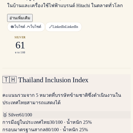
ในบ้านและเครื่องใช้ไฟฟ้าแบรนด์ Hitachi ในตลาดทั่วโลก
อ่านเพิ่มเติม
🌐
เว็บไซต์ ↗
เว็บไซต์
🔗
LinkedIn
LinkedIn
SILVER
61
จาก 100
🇹🇭
Thailand Inclusion Index
คะแนนรวมจาก 5 หมวดที่บรรษัทข้ามชาติซึ่งดำเนินงานใน
ประเทศไทยสามารถแสดงได้
🥈
Silver
61
/100
การมีอยู่ในประเทศไทย
30
/100
·
น้ำหนัก 25%
กรอบมาตรฐานสากล
80
/100
·
น้ำหนัก 25%