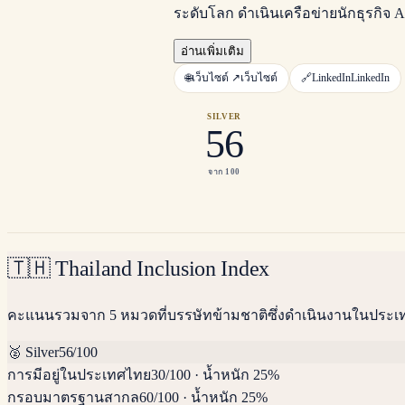
ระดับโลก ดำเนินเครือข่ายนักธุรกิจ A
อ่านเพิ่มเติม
🌐
เว็บไซต์ ↗
เว็บไซต์
🔗
LinkedIn
LinkedIn
SILVER
56
จาก 100
🇹🇭
Thailand Inclusion Index
คะแนนรวมจาก 5 หมวดที่บรรษัทข้ามชาติซึ่งดำเนินงานในประ
🥈
Silver
56
/100
การมีอยู่ในประเทศไทย
30
/100
·
น้ำหนัก 25%
กรอบมาตรฐานสากล
60
/100
·
น้ำหนัก 25%