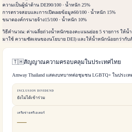
ความเป็นผู้นำด้าน DEI
90
/100
·
น้ำหนัก 25%
การตรวจสอบและการเปิดเผยข้อมูล
60
/100
·
น้ำหนัก 15%
ขนาดองค์กรนายจ้าง
15
/100
·
น้ำหนัก 10%
วิธีคำนวณ:
ค่าเฉลี่ยถ่วงน้ำหนักของคะแนนย่อย 5 รายการ ให
มาใช้ ความชัดเจนของนโยบาย DEI) และให้น้ำหนักน้อยกว่ากับส
🇹🇭
สัญญาณความครอบคลุมในประเทศไทย
Amway Thailand แสดงบทบาทต่อชุมชน LGBTQ+ ในประเท
INCLUSION DIVIDEND
ยังไม่ได้เข้าร่วม
เครือข่ายครีเอเตอร์
—