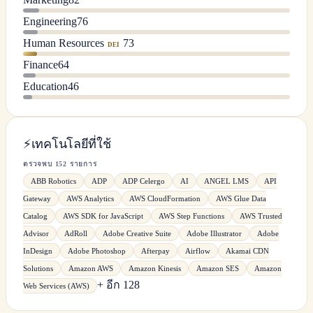
Engineering
76
Human Resources
73
DEI
Finance
64
Education
46
⚡
เทคโนโลยีที่ใช้
ตรวจพบ 152 รายการ
ABB Robotics
ADP
ADP Celergo
AI
ANGEL LMS
API
Gateway
AWS Analytics
AWS CloudFormation
AWS Glue Data
Catalog
AWS SDK for JavaScript
AWS Step Functions
AWS Trusted
Advisor
AdRoll
Adobe Creative Suite
Adobe Illustrator
Adobe
InDesign
Adobe Photoshop
Afterpay
Airflow
Akamai CDN
Solutions
Amazon AWS
Amazon Kinesis
Amazon SES
Amazon
+ อีก 128
Web Services (AWS)