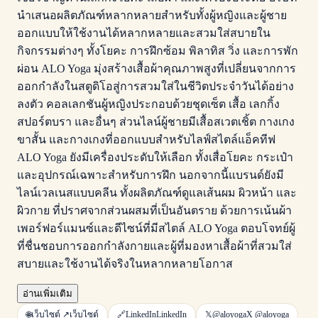
นำเสนอผลิตภัณฑ์หลากหลายสำหรับทั้งผู้หญิงและผู้ชาย
ออกแบบให้ใช้งานได้หลากหลายและสวมใส่สบายใน
กิจกรรมต่างๆ ทั้งโยคะ การฝึกซ้อม พิลาทิส วิ่ง และการพัก
ผ่อน ALO Yoga มุ่งสร้างเสื้อผ้าคุณภาพสูงที่เปลี่ยนจากการ
ออกกำลังในสตูดิโอสู่การสวมใส่ในชีวิตประจำวันได้อย่าง
ลงตัว คอลเลกชันผู้หญิงประกอบด้วยชุดเซ็ต เสื้อ เลกกิ้ง
สปอร์ตบรา และอื่นๆ ส่วนไลน์ผู้ชายมีเสื้อสเวตเชิ้ต กางเกง
ขาสั้น และกางเกงที่ออกแบบสำหรับไลฟ์สไตล์แอ็คทีฟ
ALO Yoga ยังมีเครื่องประดับให้เลือก ทั้งเสื่อโยคะ กระเป๋า
และอุปกรณ์เฉพาะสำหรับการฝึก นอกจากนี้แบรนด์ยังมี
ไลน์เวลเนสแบบคลีน ทั้งผลิตภัณฑ์ดูแลเส้นผม ผิวหน้า และ
ผิวกาย ที่ปราศจากส่วนผสมที่เป็นอันตราย ด้วยการเน้นผ้า
เพอร์ฟอร์แมนซ์และดีไซน์ที่มีสไตล์ ALO Yoga ตอบโจทย์ผู้
ที่ชื่นชอบการออกกำลังกายและผู้ที่มองหาเสื้อผ้าที่สวมใส่
สบายและใช้งานได้จริงในหลากหลายโอกาส
อ่านเพิ่มเติม
🌐
เว็บไซต์ ↗
เว็บไซต์
🔗
LinkedIn
LinkedIn
𝕏
@aloyoga
X
@aloyoga