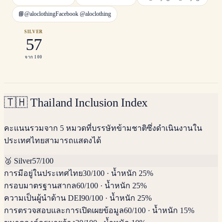
📘
@aloclothing
Facebook
@aloclothing
SILVER
57
จาก 100
🇹🇭
Thailand Inclusion Index
คะแนนรวมจาก 5 หมวดที่บรรษัทข้ามชาติซึ่งดำเนินงานใน
ประเทศไทยสามารถแสดงได้
🥈
Silver
57
/100
การมีอยู่ในประเทศไทย
30
/100
·
น้ำหนัก 25%
กรอบมาตรฐานสากล
60
/100
·
น้ำหนัก 25%
ความเป็นผู้นำด้าน DEI
90
/100
·
น้ำหนัก 25%
การตรวจสอบและการเปิดเผยข้อมูล
60
/100
·
น้ำหนัก 15%