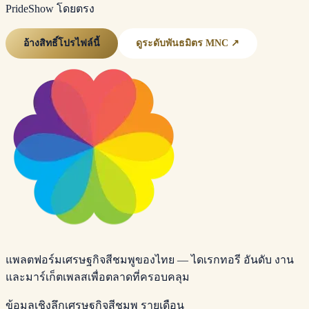
PrideShow โดยตรง
อ้างสิทธิ์โปรไฟล์นี้
ดูระดับพันธมิตร MNC ↗
แพลตฟอร์มเศรษฐกิจสีชมพูของไทย — ไดเรกทอรี อันดับ งาน
และมาร์เก็ตเพลสเพื่อตลาดที่ครอบคลุม
ข้อมูลเชิงลึกเศรษฐกิจสีชมพู รายเดือน